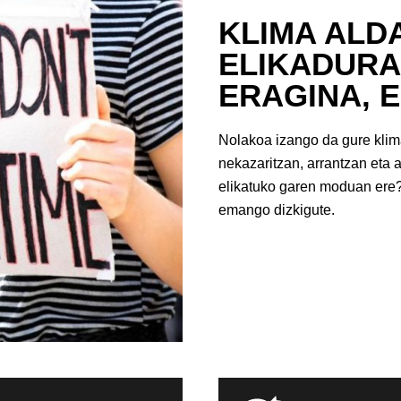
KLIMA ALD
ELIKADURA
ERAGINA, 
Nolakoa izango da gure klima
nekazaritzan, arrantzan eta a
elikatuko garen moduan ere?
emango dizkigute.