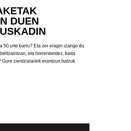
AKETAK
N DUEN
EUSKADIN
 50 urte barru? Eta zer eragin izango du
beltzaintzan, eta horrenbestez, baita
 Gure zientzialariek erantzun batzuk