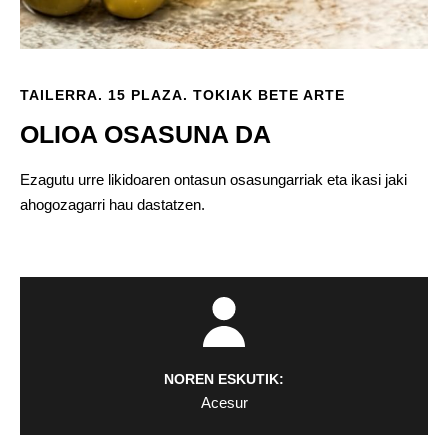
TAILERRA. 15 PLAZA. TOKIAK BETE ARTE
OLIOA OSASUNA DA
Ezagutu urre likidoaren ontasun osasungarriak eta ikasi jaki
ahogozagarri hau dastatzen.
NOREN ESKUTIK:
Acesur